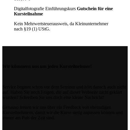
Digitalfotografie Einführungskurs
Gutschein für eine
Kursteilnahme
Kein Mehrwertsteuerausweis, da Kleinunternehmer
nach §19 (1) UStG.
Wir kümmern uns um jeden Kursteilnehmer!
Service beginnt schon vor dem Seminar und hört danach auch nicht
auf. Haben Sie noch Fragen, die auf dieser Webseite nicht geklärt
wurden? Schreiben Sie uns doch eine kleine Nachricht!
Genauso freuen wir uns über ein Feedback von ehemaligen
Kursteilnehmern, damit wir die Kurse stetig anpassen können und
immer am Puls der Zeit sind.