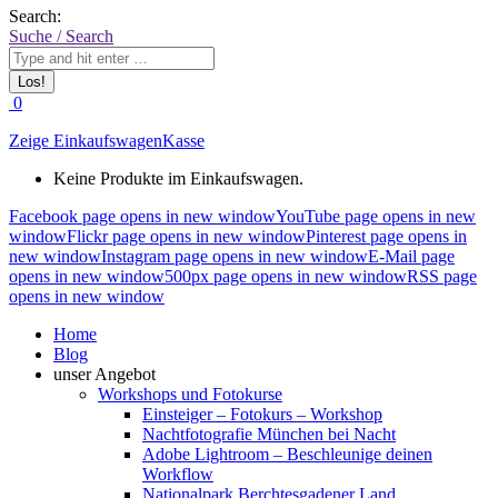
Search:
Suche / Search
0
Zeige Einkaufswagen
Kasse
Keine Produkte im Einkaufswagen.
Facebook page opens in new window
YouTube page opens in new
window
Flickr page opens in new window
Pinterest page opens in
new window
Instagram page opens in new window
E-Mail page
opens in new window
500px page opens in new window
RSS page
opens in new window
Home
Blog
unser Angebot
Workshops und Fotokurse
Einsteiger – Fotokurs – Workshop
Nachtfotografie München bei Nacht
Adobe Lightroom – Beschleunige deinen
Workflow
Nationalpark Berchtesgadener Land