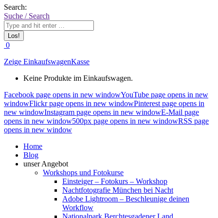
Search:
Suche / Search
0
Zeige Einkaufswagen
Kasse
Keine Produkte im Einkaufswagen.
Facebook page opens in new window
YouTube page opens in new
window
Flickr page opens in new window
Pinterest page opens in
new window
Instagram page opens in new window
E-Mail page
opens in new window
500px page opens in new window
RSS page
opens in new window
Home
Blog
unser Angebot
Workshops und Fotokurse
Einsteiger – Fotokurs – Workshop
Nachtfotografie München bei Nacht
Adobe Lightroom – Beschleunige deinen
Workflow
Nationalpark Berchtesgadener Land