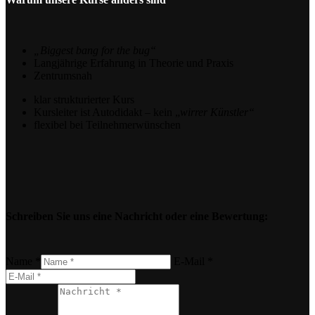
„Biggest bang for the bug“
Langjährige Erfahrung in Theorie und Praxis
Zentrumsnah
klar strukturierter Kurs
Kursleiter ist Autodidakt – kein „
wirrer Künstler“
flexibel bei Teilnehmerwünschen
Schreiben Sie uns eine Nachricht oder eine Bewertung:
Name *
E-Mail *