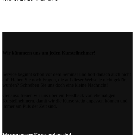
Wir kümmern uns um jeden Kursteilnehmer!
Service beginnt schon vor dem Seminar und hört danach auch nicht
auf. Haben Sie noch Fragen, die auf dieser Webseite nicht geklärt
wurden? Schreiben Sie uns doch eine kleine Nachricht!
Genauso freuen wir uns über ein Feedback von ehemaligen
Kursteilnehmern, damit wir die Kurse stetig anpassen können und
immer am Puls der Zeit sind.
Warum unsere Kurse anders sind