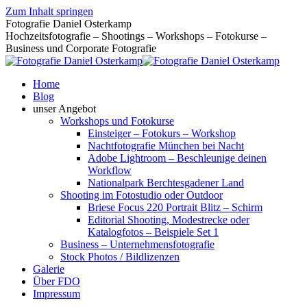
Zum Inhalt springen
Fotografie Daniel Osterkamp
Hochzeitsfotografie – Shootings – Workshops – Fotokurse –
Business und Corporate Fotografie
Home
Blog
unser Angebot
Workshops und Fotokurse
Einsteiger – Fotokurs – Workshop
Nachtfotografie München bei Nacht
Adobe Lightroom – Beschleunige deinen
Workflow
Nationalpark Berchtesgadener Land
Shooting im Fotostudio oder Outdoor
Briese Focus 220 Portrait Blitz – Schirm
Editorial Shooting, Modestrecke oder
Katalogfotos – Beispiele Set 1
Business – Unternehmensfotografie
Stock Photos / Bildlizenzen
Galerie
Über FDO
Impressum